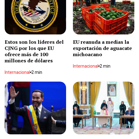
Realizan rastreo en minas
Local
1 min
Estos son los líderes del
EU reanuda a medias la
CJNG por los que EU
exportación de aguacate
Se calcina pick up en Los Nogales
ofrece más de 100
michoacano
Local
1 min
millones de dólares
Internacional
2 min
Internacional
2 min
"La verdad no peca pero incomoda": Bonilla
Local
1 min
Le dan 6 años de cárcel a exalcalde del PAN por
abuso sexual
Nacional
2 min