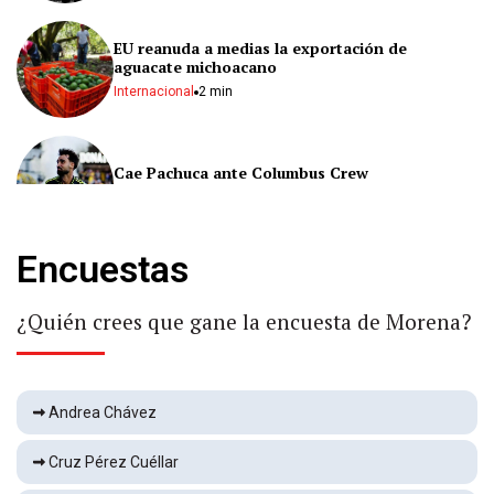
EU reanuda a medias la exportación de
aguacate michoacano
Internacional
2 min
Cae Pachuca ante Columbus Crew
Deportes
1 min
Encuestas
Derrota Charlotte FC a Atlas en la Leagues Cup
Deportes
1 min
¿Quién crees que gane la encuesta de Morena?
Lo detienen presuntamente con armas y
marihuana
Andrea Chávez
Local
2 min
Cruz Pérez Cuéllar