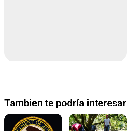
Local
1 min
Lo hieren en el cuello durante riña
Local
2 min
Toma protesta nuevo presidente de Colombia
Internacional
2 min
Muere durante traslado en ambulancia
Local
1 min
Tambien te podría interesar
Identifican a mujer ejecutada en brecha
Local
1 min