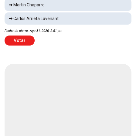
Martín Chaparro
Localizan mujer sin vida en calle
Local
1 min
Carlos Arrieta Lavenant
Fecha de cierre: Ago 31, 2026, 2:51 pm
Hallan muerto en habitación de hotel
Votar
Local
1 min
Cae granizada en Juárez
Local
1 min
Cae fuerte aguacero en Cuauhtémoc
Local
1 min
Accidente deja a una familia lesionada