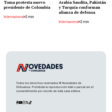
Toma protesta nuevo
Arabia Saudita, Pakistán
"Te seguiremos poniendo en tu lugar": Daniela
presidente de Colombia
y Turquía conforman
Álvarez a Ariadna Montiel
alianza de defensa
Local
1 min
Internacional
2 min
Internacional
2 min
Desaparece en Madera
Local
1 min
Liberan ejemplar de águila real en Madera
Local
2 min
Todos los derechos reservados © Novedades de
"No llegamos todas": Maru por Sheinbaum
Chihuahua. Prohibida la reproducción total o parcial sin el
Local
2 min
consentimiento por escrito de esta casa editora.
Fallece hija de comediante chihuahuense