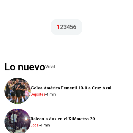
1
2
3
4
5
6
Lo nuevo
Viral
Golea América Femenil 10-0 a Cruz Azul
Deportes
1 min
Balean a dos en el Kilómetro 20
Local
1 min