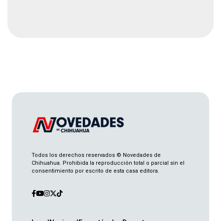
Duplica Sheinbaum meta a 400 mil lugares en
preparatorias
Nacional
2 min
Localizan muerto en casa
Local
1 min
León suma otra victoria en la Leagues Cup
Deportes
1 min
Todos los derechos reservados © Novedades de
Chihuahua. Prohibida la reproducción total o parcial sin el
consentimiento por escrito de esta casa editora.
Desaparece en Chihuahua
Local
2 min