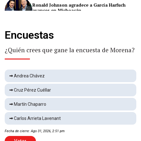
Ronald Johnson agradece a García Harfuch
avances en Michoacán
Nacional
2 min
Encuestas
Llega Messi a Argentina
Deportes
2 min
¿Quién crees que gane la encuesta de Morena?
Fuertes vientos derriban árboles en Delicias
Andrea Chávez
Local
1 min
Cruz Pérez Cuéllar
Martín Chaparro
Vence FC Dallas 1-0 a Chivas
Deportes
1 min
Carlos Arrieta Lavenant
Fecha de cierre: Ago 31, 2026, 2:51 pm
Hallan muerto en Praderas del Sur