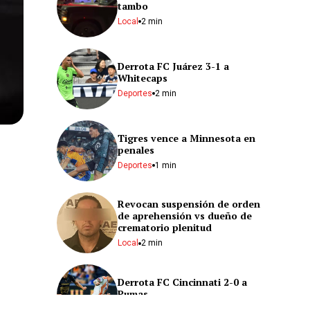
tambo
Local
2 min
Derrota FC Juárez 3-1 a
Whitecaps
Deportes
2 min
Tigres vence a Minnesota en
penales
Deportes
1 min
Revocan suspensión de orden
de aprehensión vs dueño de
crematorio plenitud
Local
2 min
Derrota FC Cincinnati 2-0 a
Pumas
Deportes
1 min