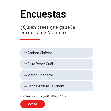
Encuestas
Choca con poste
Local
1 min
¿Quién crees que gane la
¿Qu
encuesta de Morena?
enc
Empuja a adulto mayor y
muere atropellado por tráiler
Nacional
2 min
Andrea Chávez
Estos son los líderes del
Cruz Pérez Cuéllar
CJNG por los que EU ofrece
más de 100 millones de
Martín Chaparro
dólares
Internacional
2 min
Carlos Arrieta Lavenant
Rescatan 16 perros que
Fecha de cierre: Ago 31, 2026, 2:51 pm
Fecha 
vivían encerrados
Nacional
2 min
Votar