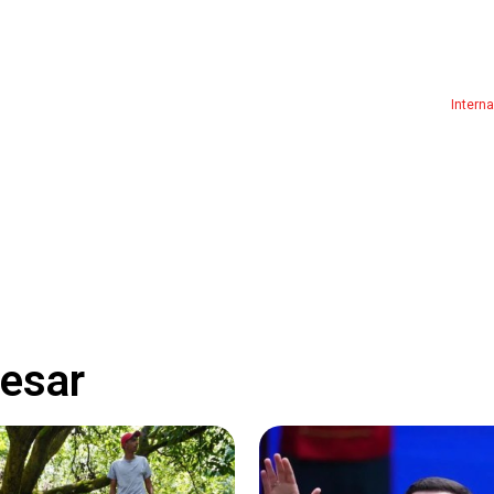
Intern
resar