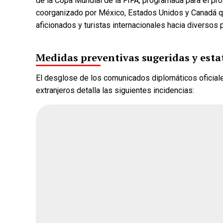
de la Copa Mundial de la FIFA, programada para el pr
coorganizado por México, Estados Unidos y Canadá que
aficionados y turistas internacionales hacia diversos p
¿Quién crees q
Medidas preventivas sugeridas y esta
encuesta de Mo
El desglose de los comunicados diplomáticos oficiale
extranjeros detalla las siguientes incidencias:
Andrea Chávez
Cruz Pérez Cuéll
Martín Chaparro
Carlos Arrieta L
Fecha de cierre: Ago 31, 20
Votar