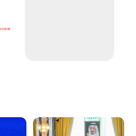
Derrota Charlotte FC a Atlas
en la Leagues Cup
Deportes
1 min
acional
Lo detienen presuntamente
con armas y marihuana
Local
2 min
Localizan mujer sin vida en
calle
Local
1 min
Hallan muerto en habitación
de hotel
Local
1 min
Cae granizada en Juárez
Local
1 min