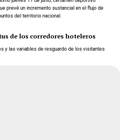
óximo jueves 11 de junio, certamen deportivo
 prevé un incremento sustancial en el flujo de
untos del territorio nacional.
ue gane la
¿Quién crees que gane la
tus de los corredores hoteleros
rena?
encuesta de Morena?
s y las variables de resguardo de los visitantes
Andrea Chávez
ar
Cruz Pérez Cuéllar
Martín Chaparro
avenant
Carlos Arrieta Lavenant
26, 2:51 pm
Fecha de cierre: Ago 31, 2026, 2:51 pm
Votar