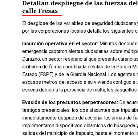
Detallan despliegue de las fuerzas de
Fecha de cierre: Ago 31, 20
calle Fresas
Votar
El desglose de las variables de seguridad ciudadana
por las corporaciones locales detalla los siguientes
Incursión operativa en el sector:
Minutos después 
emergencia captaron alertas ciudadanas sobre múltipl
Durazno, un sector residencial que presenta carencias
arribaron de forma coordinada células de la Policía M
Estado (FSPE) y de la Guardia Nacional. Los agentes 
escasos metros del acceso a su vivienda contiguo a una
escena debido a la presencia de múltiples casquillos 
Evasión de los presuntos perpetradores:
De acuer
testigos presenciales, los dos atacantes que tripulab
inmediatamente después de accionar las armas de fue
implementaron dispositivos dinámicos de búsqueda y fi
salidas del municipio de Irapuato, hasta el momento 