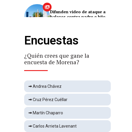
Difunden video de ataque a
balazos contra padre e hijo
Local
1 min
Encuestas
Viernes cálido con máxima de
32°C en la capital
Local
1 min
¿Quién crees que gane la
¿Qu
encuesta de Morena?
enc
Muere aplastado por árbol
Local
1 min
Andrea Chávez
Cruz Pérez Cuéllar
Ejecutan a mujer en brecha
Martín Chaparro
Local
1 min
Carlos Arrieta Lavenant