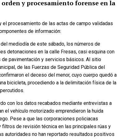
l orden y procesamiento forense en la
26, 2:51 pm
Fecha de cierre: Ago 31, 2026, 2:51 pm
Votar
 y el procesamiento de las actas de campo validadas
 componentes de información:
del mediodía de este sábado, los números de
es detonaciones en la calle Fresas, casi esquina con
 de pavimentación y servicios básicos. Al sitio
unicipal, de las Fuerzas de Seguridad Pública del
confirmaron el deceso del menor, cuyo cuerpo quedó a
 bicicleta, procediendo a la delimitación física de la
percutidos.
do con los datos recabados mediante entrevistas a
an el vehículo motorizado emprendieron la huida
go. Pese a que las corporaciones policiacas
ltros de revisión técnica en las principales rúas y
las autoridades no han reportado resultados positivos