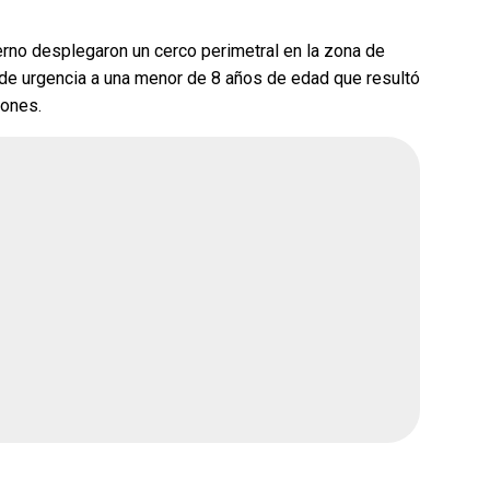
rno desplegaron un cerco perimetral en la zona de
 de urgencia a una menor de 8 años de edad que resultó
iones.
ue gane la
¿Quién crees que gane la
rena?
encuesta de Morena?
Andrea Chávez
ar
Cruz Pérez Cuéllar
Martín Chaparro
avenant
Carlos Arrieta Lavenant