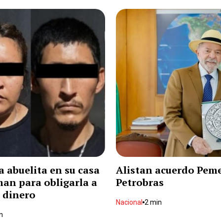
a abuelita en su casa
Alistan acuerdo Pem
man para obligarla a
Petrobras
 dinero
Nacional
2 min
n