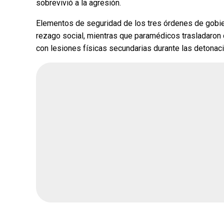
sobrevivió a la agresión.
Elementos de seguridad de los tres órdenes de gobie
rezago social, mientras que paramédicos trasladaron
con lesiones físicas secundarias durante las detonac
¿Quién crees q
encuesta de Mo
Andrea Chávez
Cruz Pérez Cuéll
Martín Chaparro
Carlos Arrieta L