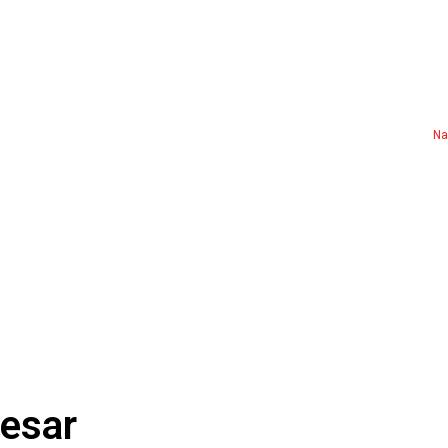
Na
resar