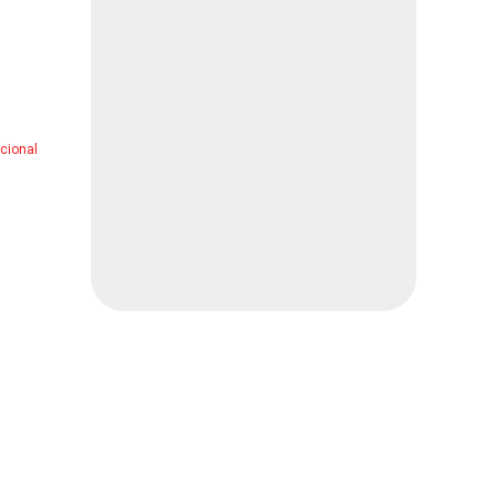
Local
2 min
El Tribunal del Espectáculo
Opinión
2 min
cional
Derrota Portland Timbers 5-2
al Puebla
Deportes
1 min
América se impone al San
Diego FC
Deportes
2 min
Muere en hospital por
quemaduras
Local
1 min