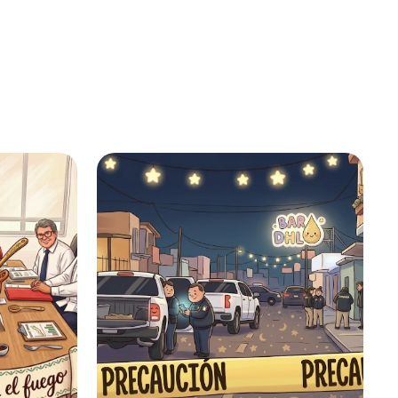
Nacional
2 min
EU suspende embarque de
aguacates en Michoacán por
"amenaza"
Internacional
2 min
Infantino ofreció a Marruecos
final del Mundial 2030 a
cambio de apoyos: The Times
Deportes
2 min
Gilberto Mora revela que
Memo Ochoa es su ídolo
Deportes
2 min
Inaugura Bonilla paso
superior Aldama- Fuerza
Aérea
Local
2 min