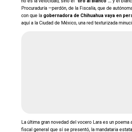
no es la velocidad, sino el
"tiro al blanco"...
y el blan
Procuraduría —perdón, de la Fiscalía, que de autóno
con que la
gobernadora de Chihuahua vaya en per
aquí a la Ciudad de México, una red texturizada minuci
La última gran novedad del vocero Lara es un poema a
fiscal general que sí se presentó, la mandataria estata