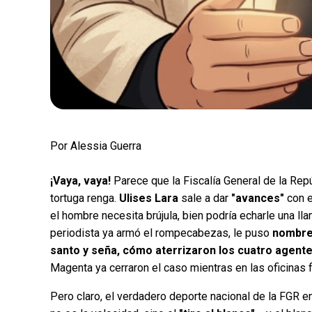
¿Quién crees q
encuesta de Mo
Por Alessia Guerra
Andrea Chávez
Cruz Pérez Cuéll
¡Vaya, vaya!
Parece que la Fiscalía General de la Rep
tortuga renga.
Ulises Lara
sale a dar
"avances"
con e
Martín Chaparro
el hombre necesita brújula, bien podría echarle una ll
periodista ya armó el rompecabezas, le puso
nombre 
Carlos Arrieta L
santo y seña, cómo aterrizaron los cuatro agente
Magenta ya cerraron el caso mientras en las oficinas 
Encuesta terminada: Ago 5, 
Pero claro, el verdadero deporte nacional de la FGR en