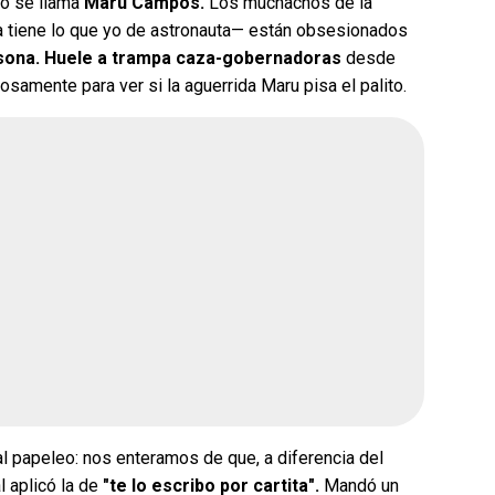
co se llama
Maru Campos.
Los muchachos de la
ma tiene lo que yo de astronauta— están obsesionados
sona. Huele a trampa caza-gobernadoras
desde
osamente para ver si la aguerrida Maru pisa el palito.
l papeleo: nos enteramos de que, a diferencia del
l aplicó la de
"te lo escribo por cartita".
Mandó un