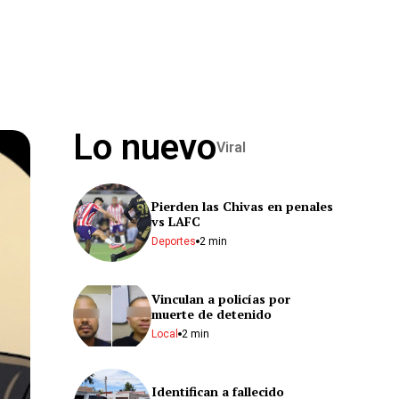
Lo nuevo
Viral
Pierden las Chivas en penales
vs LAFC
Deportes
2 min
Vinculan a policías por
muerte de detenido
Local
2 min
Identifican a fallecido