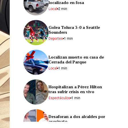
localizado en fosa
Local
2 min
Golea Toluca 3-0 a Seattle
Sounders
Deportes
1 min
Localizan muerto en casa de
Cerrada del Parque
Local
1 min
Hospitalizan a Pérez Hilton
tras sufrir crisis en vivo
Espectáculos
1 min
Desaforan a dos alcaldes por
asesinato
Nacional
2 min