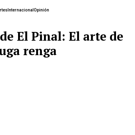
rtes
Internacional
Opinión
e El Pinal: El arte de
tuga renga