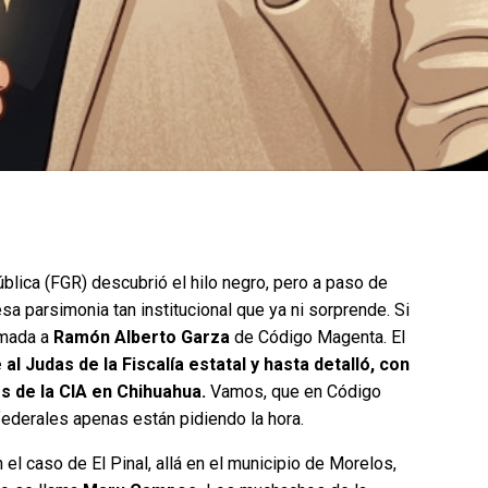
ue gane la
¿Quién crees que gane la
rena?
encuesta de Morena?
66.7%
Andrea Chávez
66.7%
ar
0%
Cruz Pérez Cuéllar
0%
ública (FGR) descubrió el hilo negro, pero a paso de
sa parsimonia tan institucional que ya ni sorprende. Si
0%
Martín Chaparro
0%
amada a
Ramón Alberto Garza
de Código Magenta. El
al Judas de la Fiscalía estatal y hasta detalló, con
avenant
33.3%
Carlos Arrieta Lavenant
33.3%
s de la CIA en Chihuahua.
Vamos, que en Código
federales apenas están pidiendo la hora.
2026, 2:51 pm
Encuesta terminada: Ago 5, 2026, 2:51 pm
 el caso de El Pinal, allá en el municipio de Morelos,