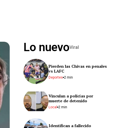
Lo nuevo
Viral
Pierden las Chivas en penales
vs LAFC
Deportes
2 min
Vinculan a policías por
muerte de detenido
Local
2 min
Identifican a fallecido