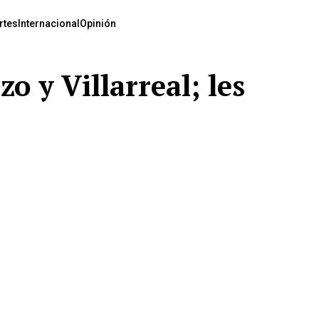
rtes
Internacional
Opinión
o y Villarreal; les