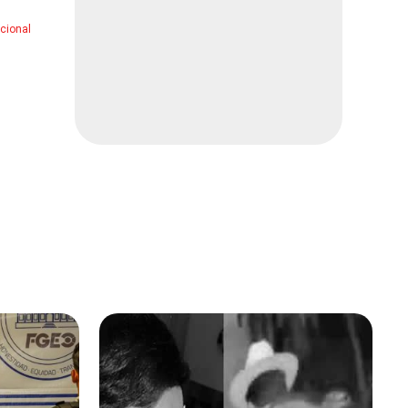
Hallan muerto en el centro
Local
2 min
cional
Localizan encobijado en tapia
Local
1 min
Ejecutan a ayudanta municipal
Nacional
2 min
Nodal desata rumores de
separación por proceso en
sus tatuajes
Espectáculos
1 min
Detienen a “El 07” por
ejecución de expresidente
municipal