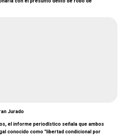
onaría con el presunto delito de robo de
ue gane la
¿Quién crees que gane la
rena?
encuesta de Morena?
66.7%
Andrea Chávez
66.7%
ar
0%
Cruz Pérez Cuéllar
0%
0%
Martín Chaparro
0%
avenant
33.3%
Carlos Arrieta Lavenant
33.3%
ran Jurado
2026, 2:51 pm
Encuesta terminada: Ago 5, 2026, 2:51 pm
ios, el informe periodístico señala que ambos
al conocido como "libertad condicional por