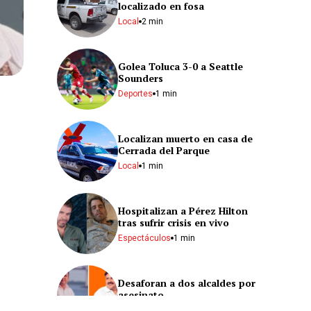
localizado en fosa
Local
2 min
Golea Toluca 3-0 a Seattle
Sounders
Deportes
1 min
Localizan muerto en casa de
Cerrada del Parque
Local
1 min
Hospitalizan a Pérez Hilton
tras sufrir crisis en vivo
Espectáculos
1 min
Desaforan a dos alcaldes por
asesinato
Nacional
2 min