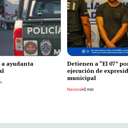
 a ayudanta
Detienen a “El 07” po
al
ejecución de expresi
municipal
n
Nacional
2 min