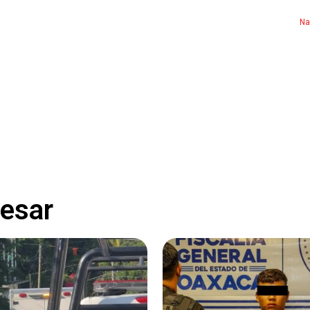
Na
resar