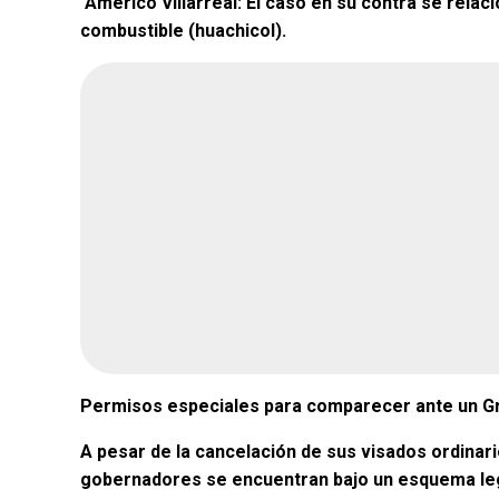
Américo Villarreal: El caso en su contra se relaci
combustible (huachicol).
¿Quién crees q
encuesta de Mo
Andrea Chávez
Cruz Pérez Cuéll
Martín Chaparro
Carlos Arrieta L
Permisos especiales para comparecer ante un G
Encuesta terminada: Ago 5, 
A pesar de la cancelación de sus visados ordinar
gobernadores se encuentran bajo un esquema leg