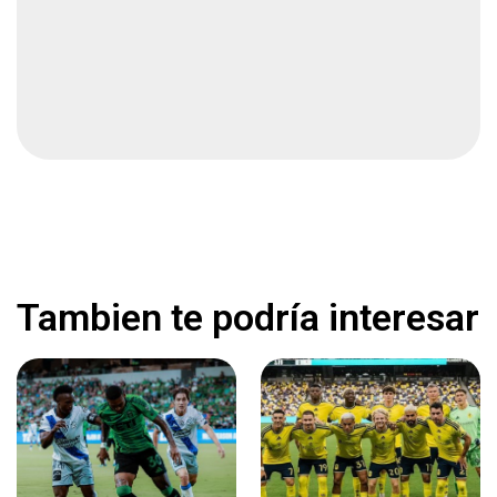
Choque de urbano deja seis lesionados
Local
2 min
Otro rostro con daño facial estilo Galilea
Montijo
Espectáculos
1 min
Lo hallan con balazo en la cabeza en granja
Local
2 min
Tambien te podría interesar
Caos en rodeo de Cruz por jinete accidentado
Local
2 min
Muere velador en construcción