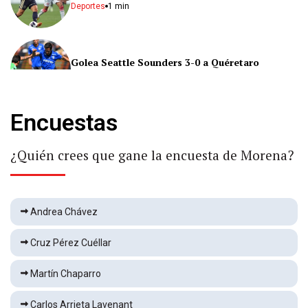
Deportes
1 min
Golea Seattle Sounders 3-0 a Quéretaro
Deportes
1 min
Encuestas
"Tuve mucho miedo": Nay Salvatori tras
polémica
¿Quién crees que gane la encuesta de Morena?
Nacional
2 min
México es campeón del torneo Sub-20 de la
Concacaf
Andrea Chávez
Deportes
1 min
Cruz Pérez Cuéllar
Dictan prisión preventiva a representante legal
Martín Chaparro
de Ingemar
Nacional
2 min
Carlos Arrieta Lavenant