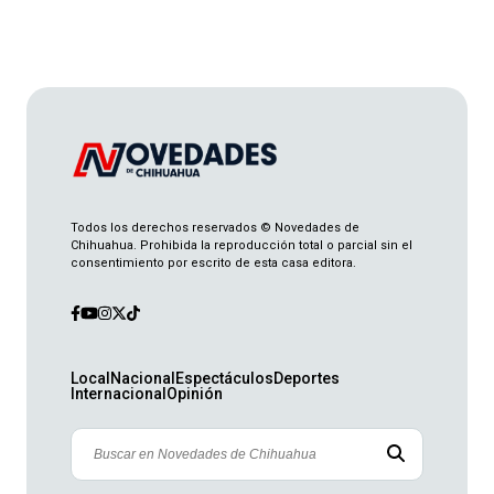
Michael Kors cumple 67 años consolidado en el
lujo accesible
Internacional
1 min
Hallan mujer sin vida en predio nogalero
Local
2 min
Todos los derechos reservados © Novedades de
Chihuahua. Prohibida la reproducción total o parcial sin el
consentimiento por escrito de esta casa editora.
Muere tras ataque armado en el Kilómetro 20
Local
2 min
Local
Nacional
Espectáculos
Deportes
Internacional
Opinión
Caso Ayotzinapa: señalan a Ángel Aguirre de
destruir pruebas
Nacional
2 min