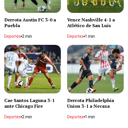
Local
2 min
Derrota Austin FC 3-0 a
Vence Nashville 4-1 a
Puebla
Atlético de San Luis
Filtran al segundo eliminado de La Casa de los
Famosos
Deportes
2 min
Deportes
1 min
Espectáculos
2 min
Bonilla convoca a operadores de agua de 32
municipios
Local
1 min
Camioneta termina en estación del Bowí tras
colisión
Local
2 min
Cae Santos Laguna 3-1
Derrota Philadelphia
ante Chicago Fire
Union 3-1 a Necaxa
Policía Montada de Chihuahua cumple 34 años
Deportes
2 min
Deportes
1 min
de servicio
Local
2 min