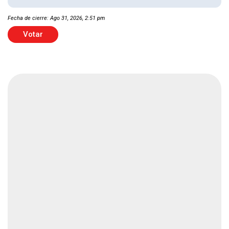
Fecha de cierre: Ago 31, 2026, 2:51 pm
Derrota Cruz Azul 2-1 a New York City FC
Votar
Deportes
1 min
Seis personas mueren intoxicadas al limpiar
cisterna
Nacional
2 min
Mesera apuñala a compañera por quitarle
cliente
Nacional
1 min
Padre de Dafne deberá presentarse ante juez
Nacional
2 min