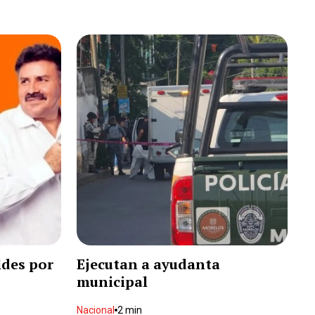
Espectáculos
2 min
Se desistiría la FGR de 48
testigos en el juicio por el
"Jueves Negro"
Local
2 min
Con doblete de Messi derrota
Inter Miami al Atlético de San
Luis
Deportes
2 min
Dueña de Bravos aclara el
futuro del equipo
Deportes
2 min
ldes por
Ejecutan a ayudanta
Lo ejecutan dentro de casa en
municipal
fraccionamiento
Local
2 min
Nacional
2 min