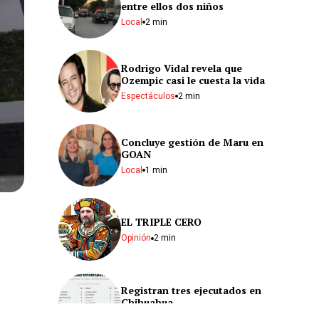
entre ellos dos niños
Local
2 min
Rodrigo Vidal revela que
Ozempic casi le cuesta la vida
Espectáculos
2 min
Concluye gestión de Maru en
GOAN
Local
1 min
EL TRIPLE CERO
Opinión
2 min
Registran tres ejecutados en
Chihuahua
Local
1 min