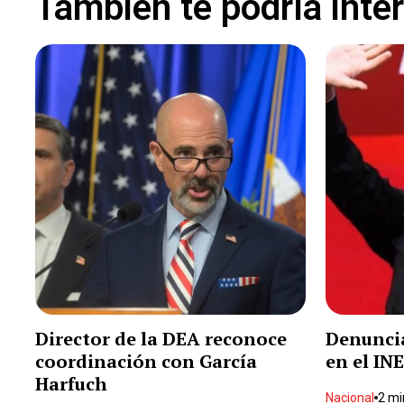
Tambien te podría inte
Director de la DEA reconoce
Denuncia
coordinación con García
en el INE
Harfuch
Nacional
2 mi