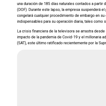
una duración de 185 días naturales contados a partir d
(DOF). Durante este lapso, la empresa suspenderá el 
congelará cualquier procedimiento de embargo en su
indispensables para su operación diaria, tales como sa
¿Quién crees q
encuesta de Mo
La crisis financiera de la televisora se arrastra desde
impacto de la pandemia de Covid-19 y el millonaria ad
(SAT), este último ratificado recientemente por la Su
Andrea Chávez
Cruz Pérez Cuéll
Martín Chaparro
Carlos Arrieta L
Encuesta terminada: Ago 5, 