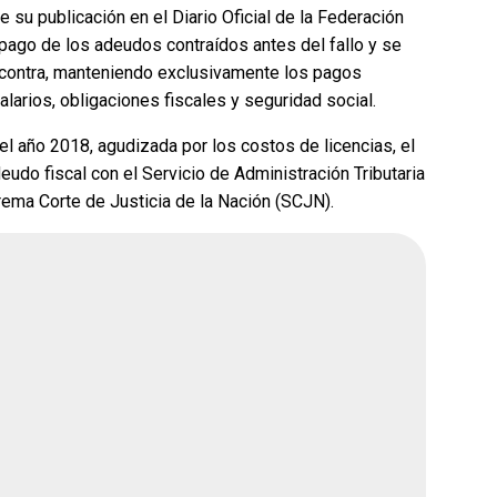
e su publicación en el Diario Oficial de la Federación
pago de los adeudos contraídos antes del fallo y se
 contra, manteniendo exclusivamente los pagos
larios, obligaciones fiscales y seguridad social.
ue gane la
¿Quién crees que gane la
rena?
encuesta de Morena?
 el año 2018, agudizada por los costos de licencias, el
eudo fiscal con el Servicio de Administración Tributaria
prema Corte de Justicia de la Nación (SCJN).
66.7%
Andrea Chávez
66.7%
ar
0%
Cruz Pérez Cuéllar
0%
0%
Martín Chaparro
0%
avenant
33.3%
Carlos Arrieta Lavenant
33.3%
2026, 2:51 pm
Encuesta terminada: Ago 5, 2026, 2:51 pm