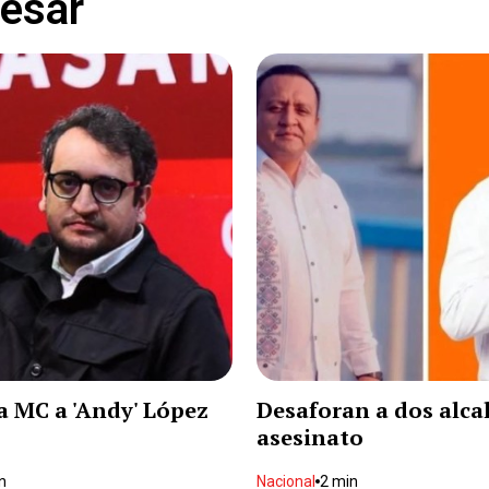
resar
 MC a 'Andy' López
Desaforan a dos alca
asesinato
n
Nacional
2 min