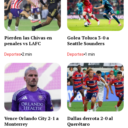
Nacional
2 min
Nodal desata rumores de separación por
proceso en sus tatuajes
Pierden las Chivas en
Golea Toluca 3-0 a
Espectáculos
1 min
penales vs LAFC
Seattle Sounders
Deportes
2 min
Deportes
1 min
Detienen a “El 07” por ejecución de
expresidente municipal
Nacional
2 min
EU suspende embarque de aguacates en
Michoacán por "amenaza"
Internacional
2 min
Infantino ofreció a Marruecos final del Mundial
Vence Orlando City 2-1 a
Dallas derrota 2-0 al
2030 a cambio de apoyos: The Times
Monterrey
Querétaro
Deportes
2 min