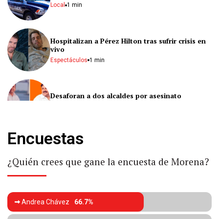
Local
1 min
Hospitalizan a Pérez Hilton tras sufrir crisis en
vivo
Espectáculos
1 min
Desaforan a dos alcaldes por asesinato
Nacional
2 min
Encuestas
Vence Orlando City 2-1 a Monterrey
Deportes
2 min
¿Quién crees que gane la encuesta de Morena?
Dallas derrota 2-0 al Querétaro
Andrea Chávez
66.7%
Deportes
1 min