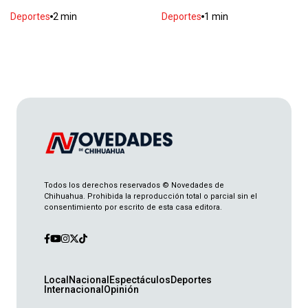
Deportes
2 min
Deportes
1 min
Gilberto Mora revela que Memo Ochoa es su
ídolo
Deportes
2 min
Inaugura Bonilla paso superior Aldama- Fuerza
Aérea
Local
2 min
Detienen a presuntos asesinos de César
Todos los derechos reservados © Novedades de
Gastélum
Chihuahua. Prohibida la reproducción total o parcial sin el
consentimiento por escrito de esta casa editora.
Nacional
2 min
Investigan 33 casos de ciclosporiasis en el país
Nacional
2 min
Local
Nacional
Espectáculos
Deportes
Internacional
Opinión