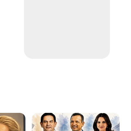
400 mil lugares en
preparatorias
Nacional
2 min
Localizan muerto en casa
Local
1 min
León suma otra victoria en la
Leagues Cup
Deportes
1 min
Desaparece en Chihuahua
Local
2 min
Cae lluvia en el centro
Local
1 min