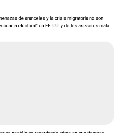
enazas de aranceles y la crisis migratoria no son
vescencia electoral" en EE. UU. y de los asesores mala
ue gane la
¿Quién crees que gane la
rena?
encuesta de Morena?
Andrea Chávez
ar
Cruz Pérez Cuéllar
Martín Chaparro
avenant
Carlos Arrieta Lavenant
26, 2:51 pm
Fecha de cierre: Ago 31, 2026, 2:51 pm
Votar