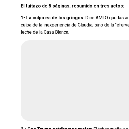
El tuitazo de 5 páginas, resumido en tres actos:
1• La culpa es de los gringos
: Dice AMLO que las am
culpa de la inexperiencia de Claudia, sino de la "efer
¿Quién crees q
leche de la Casa Blanca.
encuesta de Mo
Andrea Chávez
Cruz Pérez Cuéll
Martín Chaparro
Carlos Arrieta L
Fecha de cierre: Ago 31, 20
Votar