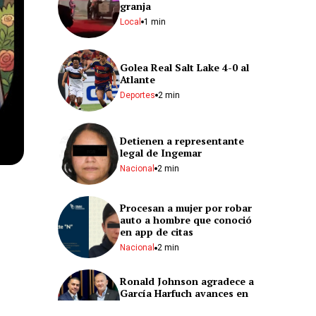
granja
Local
1 min
Golea Real Salt Lake 4-0 al
Atlante
Deportes
2 min
Detienen a representante
legal de Ingemar
Nacional
2 min
Procesan a mujer por robar
auto a hombre que conoció
en app de citas
Nacional
2 min
Ronald Johnson agradece a
García Harfuch avances en
Michoacán