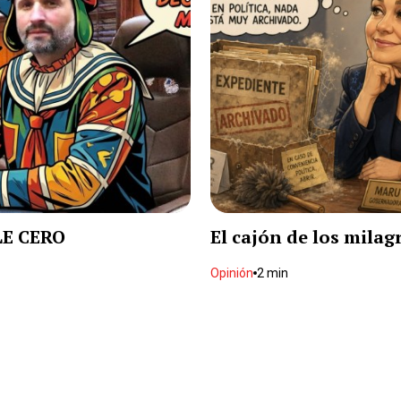
LE CERO
El cajón de los milag
Opinión
2 min