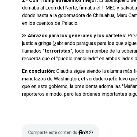
2 • Con Trump estábamos mejor:
El tabasqueño se
domaba al León del Norte, firmaba el T-MEC y salvaba e
donde hasta a la gobernadora de Chihuahua, Maru Camp
en los cuentos de Palacio.
3• Abrazos para los generales y los cárteles:
Pres
justicia gringa (¿abriendo paraguas para los que sigue
llamados
"terroristas",
todo en nombre de la soberan
recuerda que el "pueblo mancillado" en ambos lados de
En conclusión:
Claudia sigue siendo la alumna más fie
manotazos de Washington, el verdadero jefe tuvo que 
que en este gobierno, la presidenta adorna las "Mañ
reporteros a modo, pero las órdenes importantes sigu
Comparte este contenido: