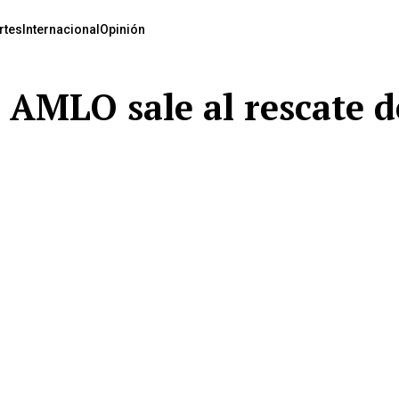
rtes
Internacional
Opinión
!: AMLO sale al rescate d