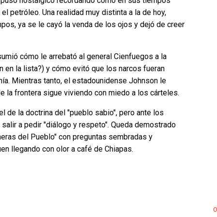
 puso nostálgico recordando cómo en sus tiempos
l petróleo. Una realidad muy distinta a la de hoy,
os, ya se le cayó la venda de los ojos y dejó de creer
umió cómo le arrebató al general Cienfuegos a la
n en la lista?) y cómo evitó que los narcos fueran
ía. Mientras tanto, el estadounidense Johnson le
 la frontera sigue viviendo con miedo a los cárteles.
l de la doctrina del "pueblo sabio", pero ante los
salir a pedir "diálogo y respeto". Queda demostrado
aneras del Pueblo" con preguntas sembradas y
en llegando con olor a café de Chiapas.
O