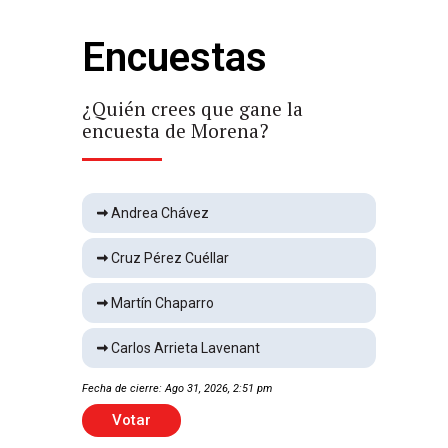
Nacional
2 min
Encuestas
Llega Messi a Argentina
Deportes
2 min
¿Quién crees que gane la
¿Qu
encuesta de Morena?
enc
Fuertes vientos derriban
árboles en Delicias
Local
1 min
Andrea Chávez
Cruz Pérez Cuéllar
Vence FC Dallas 1-0 a Chivas
Martín Chaparro
Deportes
1 min
Carlos Arrieta Lavenant
Hallan muerto en Praderas
Fecha de cierre: Ago 31, 2026, 2:51 pm
Fecha 
del Sur
Local
1 min
Votar