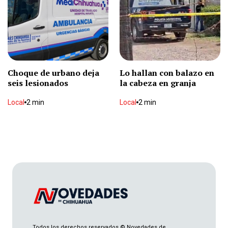
Local
1 min
Camioneta termina en estación del Bowí tras
colisión
Local
2 min
Choque de urbano deja
Lo hallan con balazo en
seis lesionados
la cabeza en granja
Policía Montada de Chihuahua cumple 34 años
de servicio
Local
2 min
Local
2 min
Local
2 min
Michael Kors cumple 67 años consolidado en el
lujo accesible
Internacional
1 min
Hallan mujer sin vida en predio nogalero
Local
2 min
Todos los derechos reservados © Novedades de