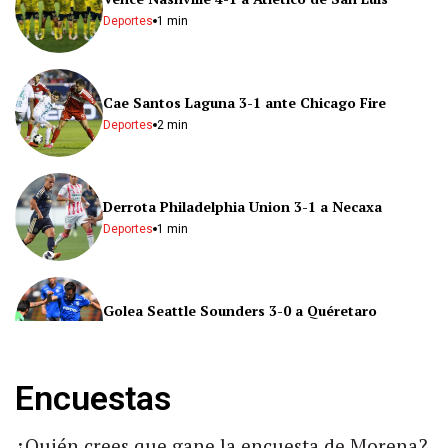
Deportes
1 min
Cae Santos Laguna 3-1 ante Chicago Fire
Deportes
2 min
Derrota Philadelphia Union 3-1 a Necaxa
Deportes
1 min
Golea Seattle Sounders 3-0 a Quéretaro
Deportes
1 min
Encuestas
"Tuve mucho miedo": Nay Salvatori tras
polémica
¿Quién crees que gane la encuesta de Morena?
Nacional
2 min