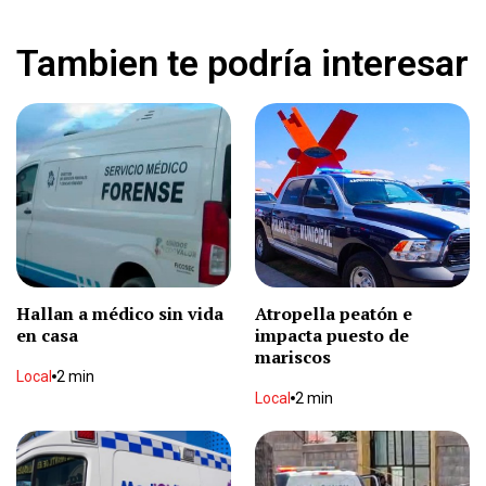
Lo hallan con balazo en la cabeza en granja
Local
2 min
Tambien te podría interesar
Caos en rodeo de Cruz por jinete accidentado
Local
2 min
Muere velador en construcción
Local
2 min
Hallan a médico sin vida
Atropella peatón e
en casa
impacta puesto de
Filtran al segundo eliminado de La Casa de los
Famosos
mariscos
Local
2 min
Espectáculos
2 min
Local
2 min
Bonilla convoca a operadores de agua de 32
municipios