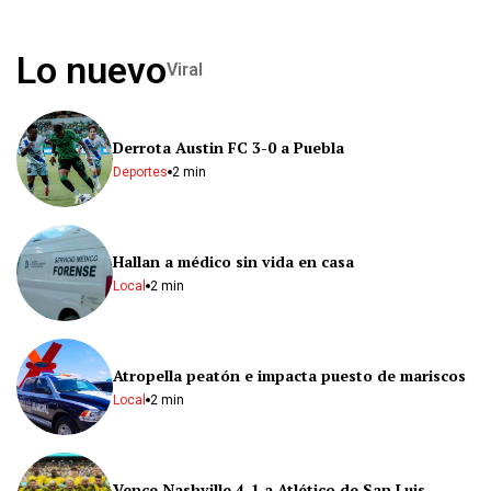
Lo nuevo
Viral
Derrota Austin FC 3-0 a Puebla
Deportes
2 min
Hallan a médico sin vida en casa
Local
2 min
Atropella peatón e impacta puesto de mariscos
Local
2 min
Vence Nashville 4-1 a Atlético de San Luis