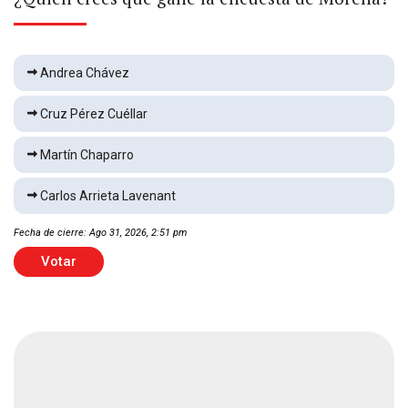
México es campeón del torneo Sub-20 de la
Concacaf
Andrea Chávez
Deportes
1 min
Cruz Pérez Cuéllar
Dictan prisión preventiva a representante legal
Martín Chaparro
de Ingemar
Nacional
2 min
Carlos Arrieta Lavenant
Fecha de cierre: Ago 31, 2026, 2:51 pm
Derrota Cruz Azul 2-1 a New York City FC
Votar
Deportes
1 min
Seis personas mueren intoxicadas al limpiar
cisterna
Nacional
2 min