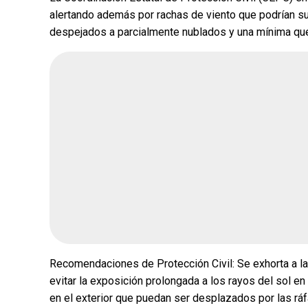
alertando además por rachas de viento que podrían s
despejados a parcialmente nublados y una mínima que
¿Quién crees q
encuesta de Mo
Andrea Chávez
Cruz Pérez Cuéll
Martín Chaparro
Carlos Arrieta L
Recomendaciones de Protección Civil: Se exhorta a la
Encuesta terminada: Ago 5, 
evitar la exposición prolongada a los rayos del sol en
en el exterior que puedan ser desplazados por las ráf