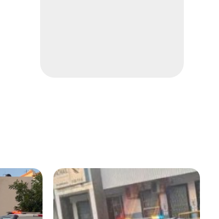
separación por proceso en
sus tatuajes
Espectáculos
1 min
Detienen a “El 07” por
ejecución de expresidente
municipal
Nacional
2 min
EU suspende embarque de
aguacates en Michoacán por
"amenaza"
Internacional
2 min
Infantino ofreció a Marruecos
final del Mundial 2030 a
cambio de apoyos: The Times
Deportes
2 min
Gilberto Mora revela que
Memo Ochoa es su ídolo