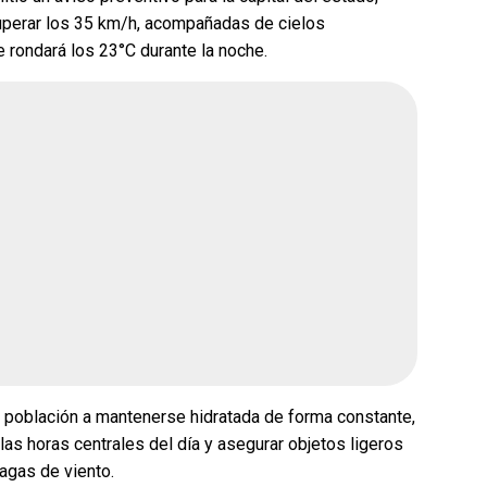
uperar los 35 km/h, acompañadas de cielos
 rondará los 23°C durante la noche.
ue gane la
¿Quién crees que gane la
rena?
encuesta de Morena?
66.7%
Andrea Chávez
66.7%
ar
0%
Cruz Pérez Cuéllar
0%
0%
Martín Chaparro
0%
avenant
33.3%
Carlos Arrieta Lavenant
33.3%
 población a mantenerse hidratada de forma constante,
2026, 2:51 pm
Encuesta terminada: Ago 5, 2026, 2:51 pm
 las horas centrales del día y asegurar objetos ligeros
agas de viento.