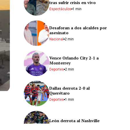
tras sufrir crisis en vivo
Espectáculos
1 min
Desaforan a dos alcaldes por
asesinato
Nacional
2 min
Vence Orlando City 2-1 a
Monterrey
Deportes
2 min
Dallas derrota 2-0 al
Querétaro
Deportes
1 min
León derrota al Nashville
Deportes
2 min