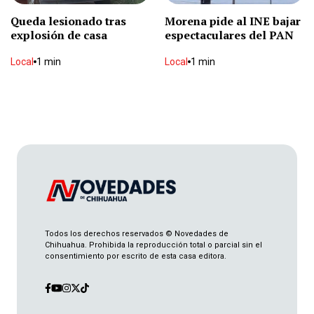
Local
1 min
Queda lesionado tras
Morena pide al INE bajar
explosión de casa
espectaculares del PAN
Local
1 min
Aseguran tigre y cocodrilo en cateo
Local
1 min
Local
2 min
Fallece exalcalde de Meoqui
Local
2 min
Ingresa exgobernador de Guerrero al Altiplano
Nacional
2 min
Todos los derechos reservados © Novedades de
Chihuahua. Prohibida la reproducción total o parcial sin el
consentimiento por escrito de esta casa editora.
Liberan a chofer de camionazo
Local
2 min