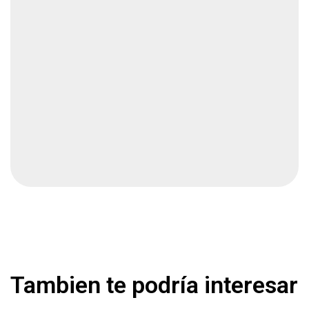
Lo hallan sin vida en casa
Local
1 min
Barbero encierra a mujer que intentó
extorsionarlo
Nacional
2 min
Asaltan a abuelita en su casa y la queman para
obligarla a entregar dinero
Nacional
3 min
Alistan acuerdo Pemex-Petrobras
Nacional
2 min
Tambien te podría interesar