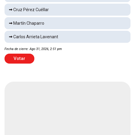
Cruz Pérez Cuéllar
Morena pide al INE bajar espectaculares del
Martín Chaparro
PAN
Local
1 min
Carlos Arrieta Lavenant
Fecha de cierre: Ago 31, 2026, 2:51 pm
Balean casa y huyen
Votar
Local
2 min
Localizan a adulto mayor sin vida
Local
1 min
Derrota Cruz Azul 1-0 al Philadelphia Union
Deportes
1 min