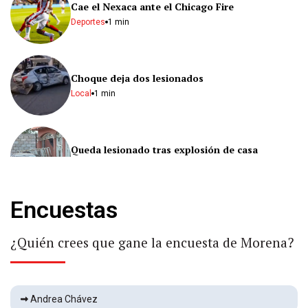
Cae el Nexaca ante el Chicago Fire
Deportes
1 min
Choque deja dos lesionados
Local
1 min
Queda lesionado tras explosión de casa
Local
1 min
Encuestas
Yanet García genera burlas por parecido con
Lapizito
¿Quién crees que gane la encuesta de Morena?
Espectáculos
2 min
Cae el Santos Laguna en Leagues Cup
Andrea Chávez
Deportes
1 min