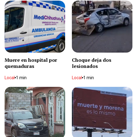
Respalda FMF a Infantino
Deportes
1 min
Dará Rata Blanca concierto en Chihuahua
Espectáculos
1 min
Muere en hospital por
Choque deja dos
quemaduras
lesionados
Le dan 12 años de cárcel por matar a un hombre
a pedradas
Local
1 min
Local
1 min
Local
2 min
Rompe vidrios de tienda al negarle venta de
alcohol
Local
2 min
Cae granizada en El Paso