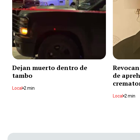
Dejan muerto dentro de
Revocan
tambo
de apreh
cremator
Local
2 min
Local
2 min