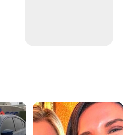
Hallan muerto en habitación
de hotel
Local
1 min
Cae granizada en Juárez
Local
1 min
Cae fuerte aguacero en
Cuauhtémoc
Local
1 min
Accidente deja a una familia
lesionada
Local
1 min