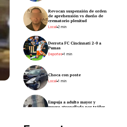
Revocan suspensión de orden
de aprehensión vs dueño de
crematorio plenitud
Local
2 min
Derrota FC Cincinnati 2-0 a
Pumas
Deportes
1 min
Choca con poste
Local
1 min
Empuja a adulto mayor y
muere atropellado por tráiler
Nacional
2 min
Estos son los líderes del