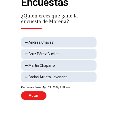
Encuestas
CJNG por los que EU ofrece
más de 100 millones de
dólares
¿Quién crees que gane la
¿Qu
Internacional
2 min
encuesta de Morena?
enc
Rescatan 16 perros que
vivían encerrados
Nacional
2 min
Andrea Chávez
Cruz Pérez Cuéllar
Se reúne Maru con Kenia
López
Martín Chaparro
Local
1 min
Carlos Arrieta Lavenant
Dictan prisión preventiva a
Fecha de cierre: Ago 31, 2026, 2:51 pm
Fecha 
exgobernador de Guerrero
Nacional
2 min
Votar
EU reanuda a medias la
exportación de aguacate