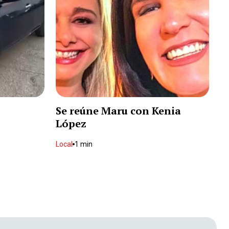
Lo hieren en el cuello durante
riña
Local
2 min
Toma protesta nuevo
presidente de Colombia
Internacional
2 min
Se reúne Maru con Kenia
Muere durante traslado en
López
ambulancia
Local
1 min
Local
1 min
Identifican a mujer ejecutada
en brecha
Local
1 min