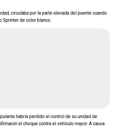
dad, circulaba por la parte elevada del puente cuando
ue gane la
¿Quién crees que gane la
o Sprinter de color blanco.
rena?
encuesta de Morena?
Andrea Chávez
ar
Cruz Pérez Cuéllar
Martín Chaparro
avenant
Carlos Arrieta Lavenant
26, 2:51 pm
Fecha de cierre: Ago 31, 2026, 2:51 pm
Votar
ipulante habría perdido el control de su unidad de
nfirmaron el choque contra el vehículo mayor. A causa