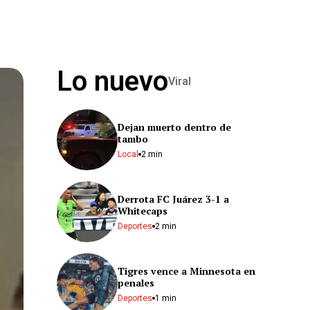
Lo nuevo
Viral
Dejan muerto dentro de
tambo
Local
2 min
Derrota FC Juárez 3-1 a
Whitecaps
Deportes
2 min
Tigres vence a Minnesota en
penales
Deportes
1 min