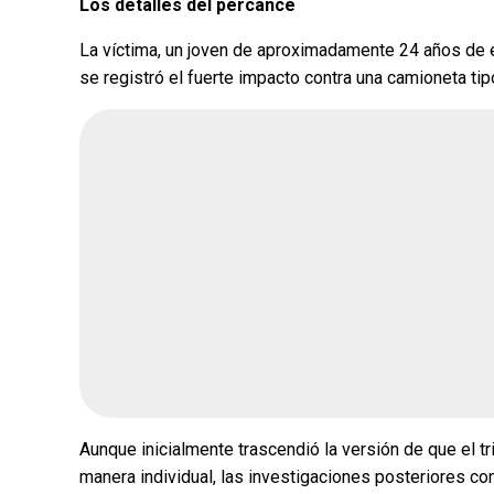
Los detalles del percance
La víctima, un joven de aproximadamente 24 años de e
¿Quién crees q
se registró el fuerte impacto contra una camioneta tip
encuesta de Mo
Andrea Chávez
Cruz Pérez Cuéll
Martín Chaparro
Carlos Arrieta L
Fecha de cierre: Ago 31, 20
Votar
Aunque inicialmente trascendió la versión de que el tr
manera individual, las investigaciones posteriores co