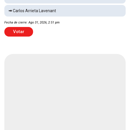
droga en el Pacífico
Nacional
1 min
Carlos Arrieta Lavenant
Fecha de cierre: Ago 31, 2026, 2:51 pm
Incendio consume Dodge Challenger
Votar
Local
2 min
Sigue la tensión entre Maribel Guardia e Imelda
Tuñón
Espectáculos
1 min
Navajean a conductora de plataforma
Local
2 min
Asesinan a mujer en terracería
Local
1 min