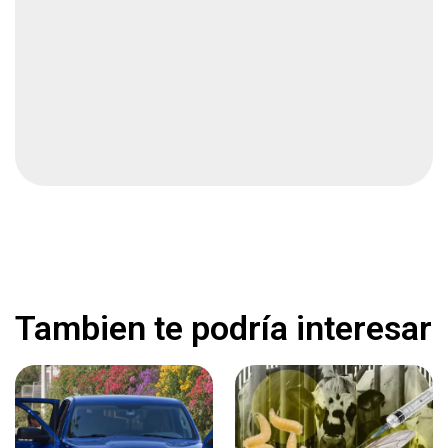
Desaparece en Chihuahua
Local
1 min
Afrontan jubilados de la UACH retrasos en sus
pagos
Local
1 min
Suspende Morena a diputadas
Nacional
2 min
Tambien te podría interesar
Absuelven a exfiscal González Arrendondo
Local
2 min