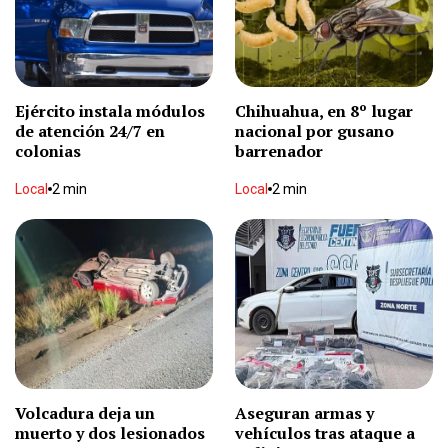
Trueque del TSJ por juzgados en Parral
Local
2 min
Ejército instala módulos
Chihuahua, en 8º lugar
de atención 24/7 en
nacional por gusano
Sábado caluroso: hasta 32 °C
colonias
barrenador
Local
1 min
Local
2 min
Local
2 min
Murió Jorge Messi, padre de Lionel
Deportes
1 min
Dejan muerto dentro de tambo
Local
2 min
Volcadura deja un
Aseguran armas y
muerto y dos lesionados
vehículos tras ataque a