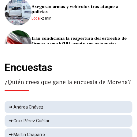
Aseguran armas y vehículos tras ataque a
policías
Local
2 min
Irán condiciona la reapertura del estrecho de
Ormuz a que EEUU acepte sus exigencias
Internacional
2 min
Encuestas
El fútbol mundial despide al padre de Lionel
Messi
¿Quién crees que gane la encuesta de Morena?
Deportes
2 min
Lo ejecutan en colonia Reforma
Andrea Chávez
Local
1 min
Cruz Pérez Cuéllar
Asegura la Marina más de una tonelada de
Martín Chaparro