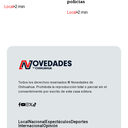
policías
Derrota FC Juárez 3-1 a Whitecaps
Local
2 min
Deportes
2 min
Local
2 min
Tigres vence a Minnesota en penales
Deportes
1 min
Revocan suspensión de orden de aprehensión
vs dueño de crematorio plenitud
Local
2 min
Todos los derechos reservados © Novedades de
Chihuahua. Prohibida la reproducción total o parcial sin el
Derrota FC Cincinnati 2-0 a Pumas
consentimiento por escrito de esta casa editora.
Deportes
1 min
Choca con poste
Local
Nacional
Espectáculos
Deportes
Internacional
Opinión
Local
1 min