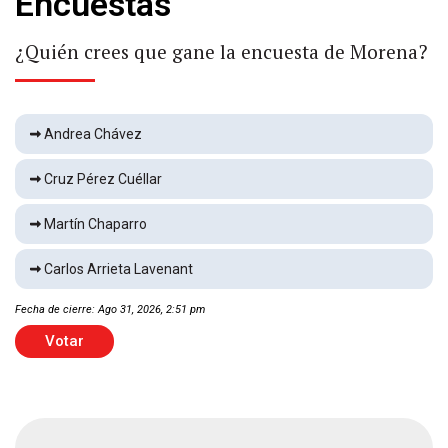
Encuestas
Llega Messi a Argentina
Deportes
2 min
¿Quién crees que gane la encuesta de Morena?
Fuertes vientos derriban árboles en Delicias
Andrea Chávez
Local
1 min
Cruz Pérez Cuéllar
Martín Chaparro
Vence FC Dallas 1-0 a Chivas
Deportes
1 min
Carlos Arrieta Lavenant
Fecha de cierre: Ago 31, 2026, 2:51 pm
Hallan muerto en Praderas del Sur
Votar
Local
1 min
Detienen a hombre acusado de abuso sexual