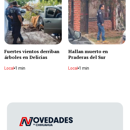
Trasladan por vía aérea a lesionado
Local
2 min
Phil Collins: “La gente venía a despedirse” tras
meses en terapia intensiva
Espectáculos
2 min
Fuertes vientos derriban
Hallan muerto en
árboles en Delicias
Praderas del Sur
Local
1 min
Muere tras ser baleado en motel
Local
1 min
Local
2 min
Halla sin vida a su vecino
Local
1 min
Desde mañana nuevas sanciones viales en la