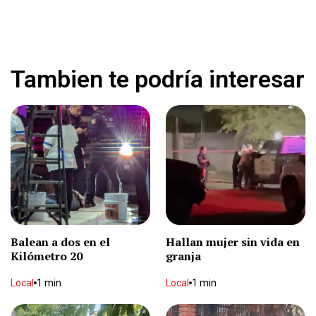
Localizan muerto en casa
Local
1 min
Tambien te podría interesar
León suma otra victoria en la Leagues Cup
Deportes
1 min
Desaparece en Chihuahua
Local
2 min
Balean a dos en el
Hallan mujer sin vida en
Kilómetro 20
granja
Cae lluvia en el centro
Local
1 min
Local
1 min
Local
1 min