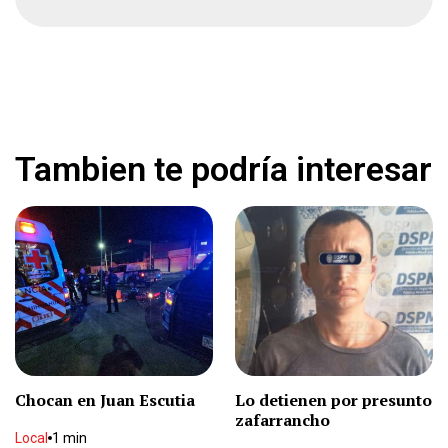
México es campeón del torneo Sub-20 de la
Concacaf
Deportes
1 min
Dictan prisión preventiva a representante legal
de Ingemar
Nacional
2 min
Tambien te podría interesar
Derrota Cruz Azul 2-1 a New York City FC
Deportes
1 min
Seis personas mueren intoxicadas al limpiar
cisterna
Nacional
2 min
Chocan en Juan Escutia
Lo detienen por presunto
zafarrancho
Mesera apuñala a compañera por quitarle
cliente
Local
1 min