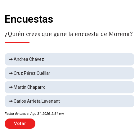
Encuestas
Derrota Austin FC 3-0 a Puebla
Deportes
2 min
¿Quién crees que gane la encuesta de Morena?
Hallan a médico sin vida en casa
Andrea Chávez
Local
2 min
Cruz Pérez Cuéllar
Martín Chaparro
Atropella peatón e impacta puesto de mariscos
Local
2 min
Carlos Arrieta Lavenant
Fecha de cierre: Ago 31, 2026, 2:51 pm
Vence Nashville 4-1 a Atlético de San Luis
Votar
Deportes
1 min