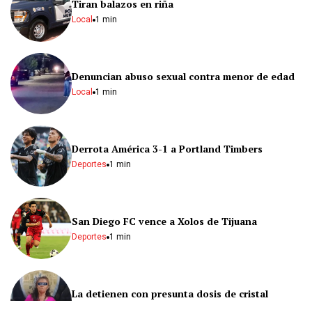
Tiran balazos en riña
Local
1 min
Denuncian abuso sexual contra menor de edad
Local
1 min
Derrota América 3-1 a Portland Timbers
Deportes
1 min
San Diego FC vence a Xolos de Tijuana
Deportes
1 min
La detienen con presunta dosis de cristal
Local
1 min