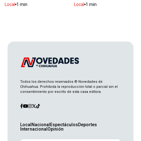
Rompe vidrios de tienda al negarle venta de
Local
1 min
Local
1 min
alcohol
Local
2 min
Cae granizada en El Paso
Local
1 min
Aseguran tigre y cocodrilo en cateo
Local
2 min
Todos los derechos reservados © Novedades de
Chihuahua. Prohibida la reproducción total o parcial sin el
consentimiento por escrito de esta casa editora.
Fallece exalcalde de Meoqui
Local
2 min
Local
Nacional
Espectáculos
Deportes
Internacional
Opinión
Ingresa exgobernador de Guerrero al Altiplano