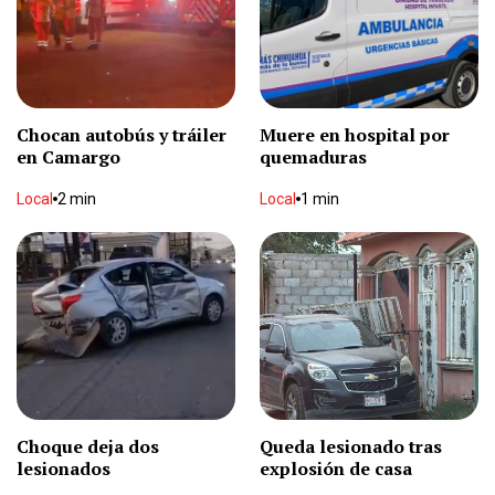
Alistan acuerdo Pemex-Petrobras
Nacional
2 min
Chocan autobús y tráiler
Muere en hospital por
en Camargo
quemaduras
Respalda FMF a Infantino
Deportes
1 min
Local
2 min
Local
1 min
Dará Rata Blanca concierto en Chihuahua
Espectáculos
1 min
Le dan 12 años de cárcel por matar a un hombre
a pedradas
Local
2 min
Choque deja dos
Queda lesionado tras
lesionados
explosión de casa