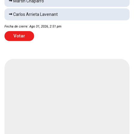
Martín Chaparro
Lapizito
Espectáculos
2 min
Carlos Arrieta Lavenant
Fecha de cierre: Ago 31, 2026, 2:51 pm
Cae el Santos Laguna en Leagues Cup
Votar
Deportes
1 min
Morena pide al INE bajar espectaculares del
PAN
Local
1 min
Balean casa y huyen
Local
2 min
Localizan a adulto mayor sin vida
Local
1 min