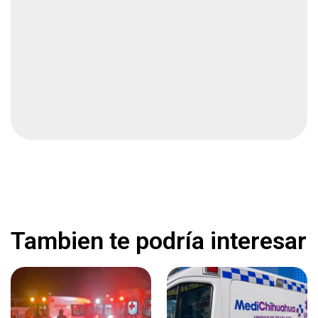
Derrota Cruz Azul 1-0 al Philadelphia Union
Deportes
1 min
Lo hallan sin vida en casa
Local
1 min
Barbero encierra a mujer que intentó
extorsionarlo
Nacional
2 min
Tambien te podría interesar
Asaltan a abuelita en su casa y la queman para
obligarla a entregar dinero
Nacional
3 min