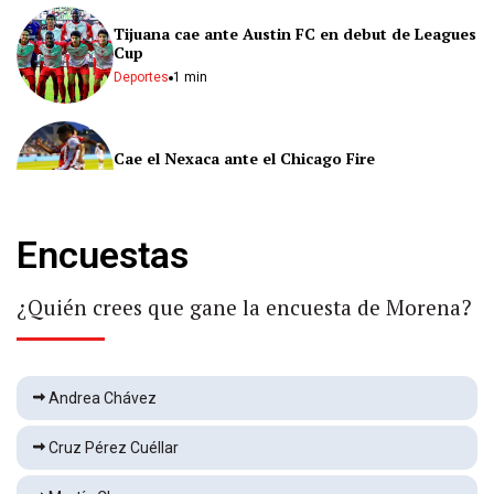
Tijuana cae ante Austin FC en debut de Leagues
Cup
Deportes
1 min
Cae el Nexaca ante el Chicago Fire
Deportes
1 min
Encuestas
Choque deja dos lesionados
Local
1 min
¿Quién crees que gane la encuesta de Morena?
Queda lesionado tras explosión de casa
Andrea Chávez
Local
1 min
Cruz Pérez Cuéllar
Yanet García genera burlas por parecido con