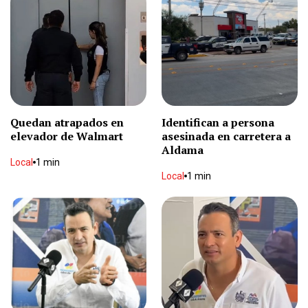
La Casa de los Famosos
Espectáculos
2 min
Desaparece en Guachochi
Local
1 min
Quedan atrapados en
Identifican a persona
elevador de Walmart
asesinada en carretera a
Localizan muerto en torre de alta tensión
Aldama
Local
1 min
Local
1 min
Local
1 min
Intentaba asaltar un negocio pero los
empleados lo atraparon
Local
1 min
Un sismo de magnitud 7.4 sacude el occidente
de Colombia
Internacional
2 min