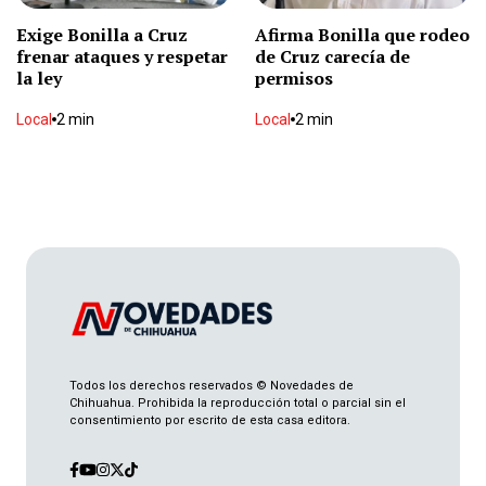
Exige Bonilla a Cruz
Afirma Bonilla que rodeo
frenar ataques y respetar
de Cruz carecía de
la ley
permisos
Detienen a seis por balear casa
Local
2 min
Local
2 min
Local
2 min
Hallan muerto en La Zarco
Local
2 min
Registran tres ejecutados ayer en Chihuahua
Local
1 min
Todos los derechos reservados © Novedades de
Chihuahua. Prohibida la reproducción total o parcial sin el
Circo sin red: El arte de caer parado (o de no
consentimiento por escrito de esta casa editora.
levantarse)
Opinión
2 min