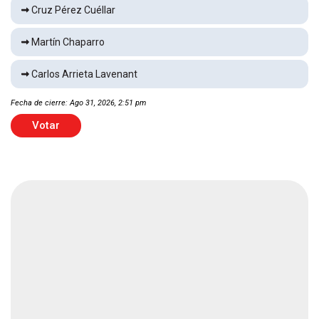
Cruz Pérez Cuéllar
Martín Chaparro
Muere el doctor Ariel Moya
Local
1 min
Carlos Arrieta Lavenant
Fecha de cierre: Ago 31, 2026, 2:51 pm
Vuelca tras choque
Votar
Local
1 min
Con espada samurái amputa brazo a su vecino
Local
2 min
Multarán rodeo proselitista de Cruz Pérez
Cuéllar
Local
2 min