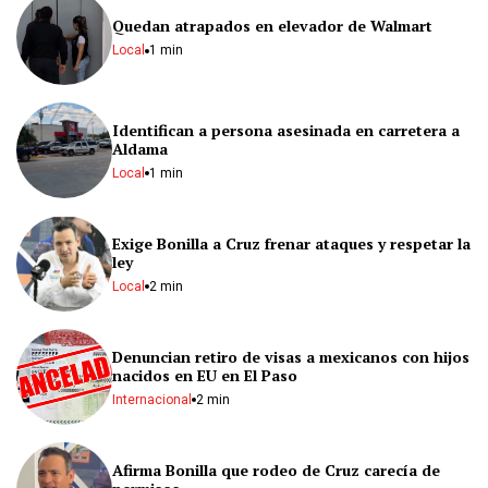
Quedan atrapados en elevador de Walmart
Local
1 min
Identifican a persona asesinada en carretera a
Aldama
Local
1 min
Exige Bonilla a Cruz frenar ataques y respetar la
ley
Local
2 min
Denuncian retiro de visas a mexicanos con hijos
nacidos en EU en El Paso
Internacional
2 min
Afirma Bonilla que rodeo de Cruz carecía de