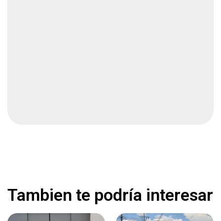
Desaparece mujer en Chihuahua
Local
2 min
Reunión con Santiago fue por agradecimiento:
Loya
Local
2 min
Reforzarán vigilancia en zonas aguacateras
Nacional
1 min
Haaland desata la locura con el «remo vikingo»
en la boda de Donnarumma
Deportes
2 min
Tambien te podría interesar
Polémica Salida de Ximena Marca el Rumbo de