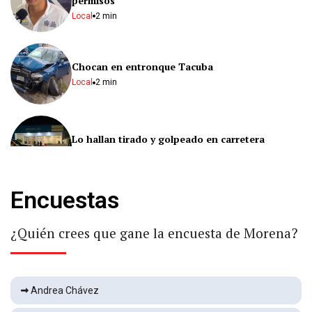
permisos
Local
2 min
Chocan en entronque Tacuba
Local
2 min
Lo hallan tirado y golpeado en carretera
Local
2 min
Encuestas
Lo detienen por presuntamente golpear a
recién nacido
¿Quién crees que gane la encuesta de Morena?
Local
2 min
Piden parlamento abierto por reforma a Fiscalía
Andrea Chávez
Local
2 min