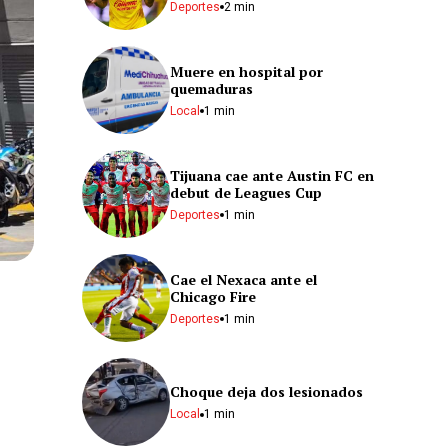
Deportes
2 min
Muere en hospital por
quemaduras
Local
1 min
Tijuana cae ante Austin FC en
debut de Leagues Cup
Deportes
1 min
Cae el Nexaca ante el
Chicago Fire
Deportes
1 min
Choque deja dos lesionados
Local
1 min