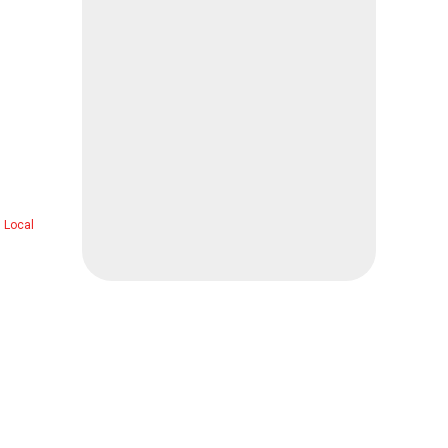
Nacional
2 min
Asaltan a abuelita en su casa
y la queman para obligarla a
entregar dinero
Nacional
3 min
Alistan acuerdo Pemex-
Petrobras
Nacional
2 min
Local
Respalda FMF a Infantino
Deportes
1 min
Dará Rata Blanca concierto
en Chihuahua
Espectáculos
1 min