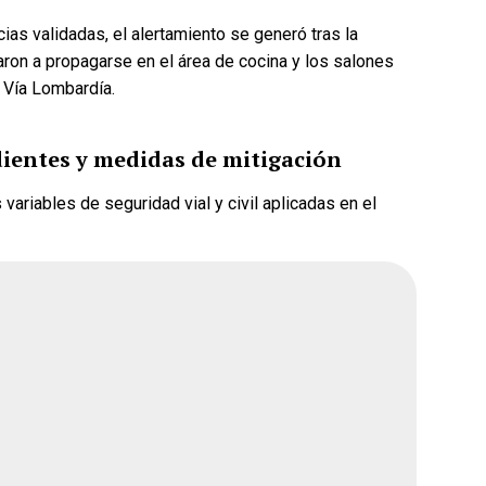
as validadas, el alertamiento se generó tras la
n a propagarse en el área de cocina y los salones
e Vía Lombardía.
dientes y medidas de mitigación
ue gane la
¿Quién crees que gane la
 variables de seguridad vial y civil aplicadas en el
rena?
encuesta de Morena?
Andrea Chávez
ar
Cruz Pérez Cuéllar
Martín Chaparro
avenant
Carlos Arrieta Lavenant