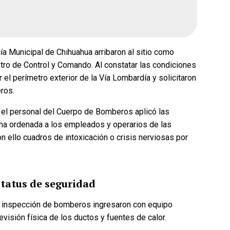
26, 2:51 pm
Fecha de cierre: Ago 31, 2026, 2:51 pm
Votar
a Municipal de Chihuahua arribaron al sitio como
ntro de Control y Comando. Al constatar las condiciones
 el perímetro exterior de la Vía Lombardía y solicitaron
ros.
 el personal del Cuerpo de Bomberos aplicó las
orma ordenada a los empleados y operarios de las
n ello cuadros de intoxicación o crisis nerviosas por
status de seguridad
de inspección de bomberos ingresaron con equipo
evisión física de los ductos y fuentes de calor.