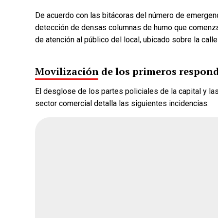
De acuerdo con las bitácoras del número de emergenci
detección de densas columnas de humo que comenzaro
de atención al público del local, ubicado sobre la call
Movilización de los primeros respon
¿Quién crees q
El desglose de los partes policiales de la capital y las
encuesta de Mo
sector comercial detalla las siguientes incidencias:
Andrea Chávez
Cruz Pérez Cuéll
Martín Chaparro
Carlos Arrieta L