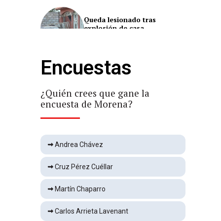
Queda lesionado tras
explosión de casa
Local
1 min
Encuestas
Yanet García genera burlas
por parecido con Lapizito
Espectáculos
2 min
¿Quién crees que gane la
¿Qu
encuesta de Morena?
enc
Cae el Santos Laguna en
Leagues Cup
Deportes
1 min
Andrea Chávez
Cruz Pérez Cuéllar
Morena pide al INE bajar
espectaculares del PAN
Martín Chaparro
Local
1 min
Carlos Arrieta Lavenant