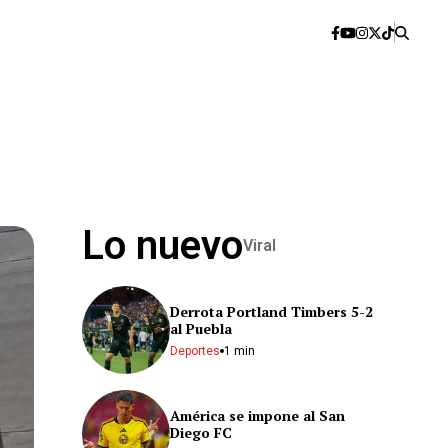
Lo nuevo
Viral
Derrota Portland Timbers 5-2
al Puebla
Deportes
1 min
América se impone al San
Diego FC