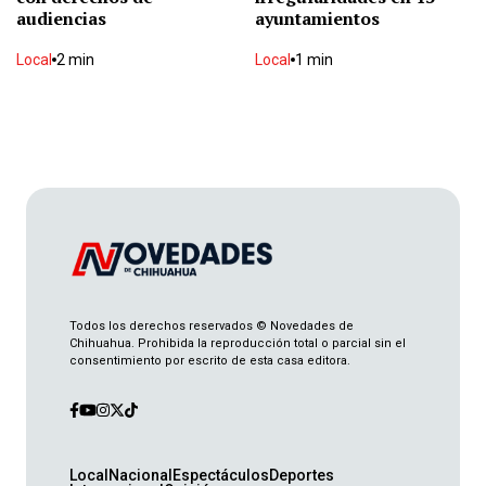
Internacional
2 min
audiencias
ayuntamientos
Local
2 min
Local
1 min
Maru Campos participa en la mañanera para
anunciar Jornada de Reforestación
Local
2 min
Quedan cinco lesionados tras caída de rayo
Nacional
2 min
Sheinbaum aborda seguridad, reforestación y
diplomacia en la mañanera
Todos los derechos reservados © Novedades de
Chihuahua. Prohibida la reproducción total o parcial sin el
Nacional
2 min
consentimiento por escrito de esta casa editora.
Reportan levantón de chihuahuenses en
Mazatlán
Nacional
2 min
Local
Nacional
Espectáculos
Deportes