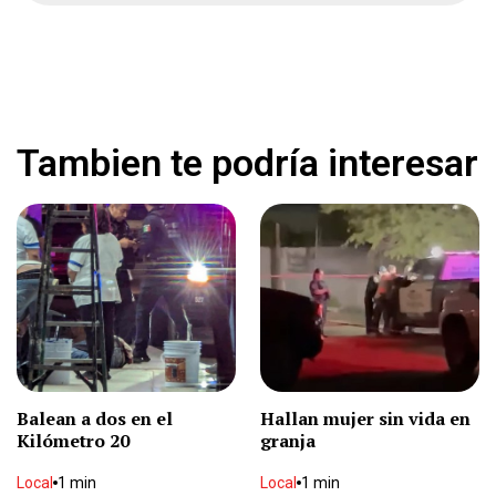
Nacional
2 min
Localizan muerto en casa
Local
1 min
Tambien te podría interesar
León suma otra victoria en la Leagues Cup
Deportes
1 min
Desaparece en Chihuahua
Local
2 min
Balean a dos en el
Hallan mujer sin vida en
Kilómetro 20
granja
Cae lluvia en el centro
Local
1 min
Local
1 min
Local
1 min