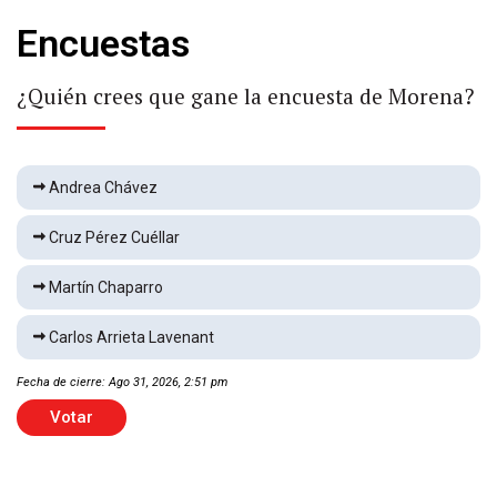
Encuestas
Llega Messi a Argentina
Deportes
2 min
¿Quién crees que gane la encuesta de Morena?
Fuertes vientos derriban árboles en Delicias
Andrea Chávez
Local
1 min
Cruz Pérez Cuéllar
Martín Chaparro
Vence FC Dallas 1-0 a Chivas
Deportes
1 min
Carlos Arrieta Lavenant
Fecha de cierre: Ago 31, 2026, 2:51 pm
Hallan muerto en Praderas del Sur
Votar
Local
1 min