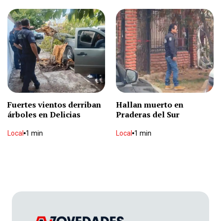
Trasladan por vía aérea a lesionado
Local
2 min
Phil Collins: “La gente venía a despedirse” tras
meses en terapia intensiva
Espectáculos
2 min
Fuertes vientos derriban
Hallan muerto en
árboles en Delicias
Praderas del Sur
Local
1 min
Muere tras ser baleado en motel
Local
1 min
Local
2 min
Halla sin vida a su vecino
Local
1 min