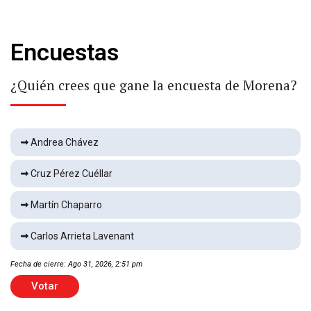
Local
1 min
Encuestas
Muere en la Campesina
Local
1 min
¿Quién crees que gane la encuesta de Morena?
Zendaya y Tom Holland habrían celebrado una
boda privada
Andrea Chávez
Espectáculos
2 min
Cruz Pérez Cuéllar
Conviene evitar la lechuga durante brote de
Martín Chaparro
ciclosporiasis
Internacional
2 min
Carlos Arrieta Lavenant
Fecha de cierre: Ago 31, 2026, 2:51 pm
Asume Arturo Medina dirigencia de CNC
Votar
Local
2 min