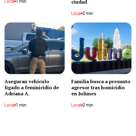
senadora
ciudad
Local
1 min
Nacional
1 min
Local
2 min
Le hallan 40 paquetes de cocaína ocultos
Local
2 min
Prevén lluvias, viento y clima cálido este fin de
semana
Local
2 min
Aseguran vehículo
Familia busca a presunto
ligado a feminicidio de
agresor tras homicidio
Joe Biden padece metástasis por cáncer, revela
Adriana A.
en Julimes
su hijo Hunter
Internacional
2 min
Local
1 min
Local
2 min
Detienen en Aldama a “El Fantasma”, presunto
jefe criminal
Local
2 min