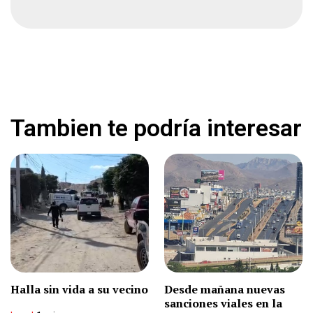
Se reúne Maru con Fox y Marthita Sahagún
Local
1 min
Desaparece en Chihuahua
Local
1 min
Tambien te podría interesar
Conquista México el oro en maratón de marcha
Deportes
1 min
Caso Ruffo Appel: Detienen a la novena
presunta implicada en Huachicol
Nacional
2 min
Halla sin vida a su vecino
Desde mañana nuevas
sanciones viales en la
Vuelca camioneta con colaboradores de