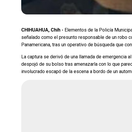
¿Quién crees q
encuesta de Mo
CHIHUAHUA, Chih -
Elementos de la Policía Municip
señalado como el presunto responsable de un robo con 
Panamericana, tras un operativo de búsqueda que conc
Andrea Chávez
La captura se derivó de una llamada de emergencia al 
Cruz Pérez Cuéll
despojó de su bolso tras amenazarla con lo que parecí
involucrado escapó de la escena a bordo de un automó
Martín Chaparro
Carlos Arrieta L
Fecha de cierre: Ago 31, 20
Votar