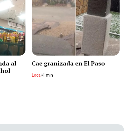
Aumentan casos de gusano
barrenador en Chihuahua
Local
2 min
Muere futbolista amateur al
ser alcanzado por rayo
Deportes
2 min
nda al
Cae granizada en El Paso
Realizan operativo terrestre y
ohol
aéreo en la sierra
Local
1 min
Local
2 min
Muere adulto mayor en
gasolinera
Local
2 min
Sicarios entran a casa y