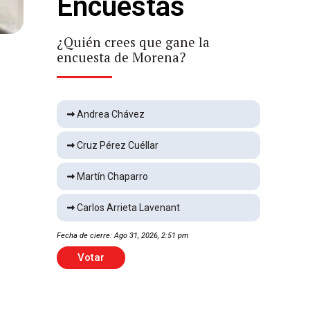
Encuestas
Rompe vidrios de tienda al
negarle venta de alcohol
Local
2 min
¿Quién crees que gane la
¿Qu
encuesta de Morena?
enc
Cae granizada en El Paso
Local
1 min
Andrea Chávez
Cruz Pérez Cuéllar
Aseguran tigre y cocodrilo en
cateo
Martín Chaparro
Local
2 min
Carlos Arrieta Lavenant
Fallece exalcalde de Meoqui
Fecha de cierre: Ago 31, 2026, 2:51 pm
Fecha 
Local
2 min
Votar
Ingresa exgobernador de