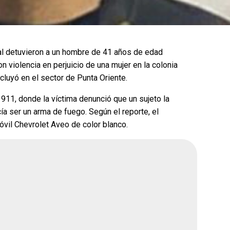
ue gane la
¿Quién crees que gane la
rena?
encuesta de Morena?
al detuvieron a un hombre de 41 años de edad
violencia en perjuicio de una mujer en la colonia
luyó en el sector de Punta Oriente.
Andrea Chávez
911, donde la víctima denunció que un sujeto la
ar
Cruz Pérez Cuéllar
a ser un arma de fuego. Según el reporte, el
vil Chevrolet Aveo de color blanco.
Martín Chaparro
avenant
Carlos Arrieta Lavenant
26, 2:51 pm
Fecha de cierre: Ago 31, 2026, 2:51 pm
Votar