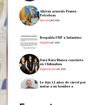
Alistan acuerdo Pemex-
Petrobras
Nacional
2 min
Respalda FMF a Infantino
Deportes
1 min
Dará Rata Blanca concierto
en Chihuahua
Espectáculos
1 min
Le dan 12 años de cárcel por
matar a un hombre a
pedradas
Local
2 min