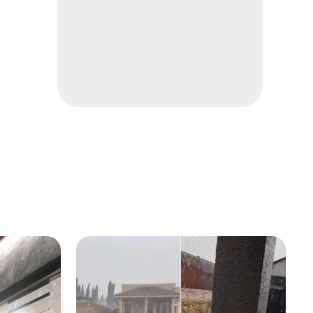
"La muerte comenzó con
Calderón": revira Morena
Local
2 min
Exige PAN liberación de Ruffo
Nacional
2 min
Despliegan operativo para
buscar a desaparecida
Local
2 min
Revisa Maru avances de
obras
Local
2 min