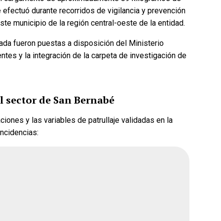
 efectuó durante recorridos de vigilancia y prevención
te municipio de la región central-oeste de la entidad.
rada fueron puestas a disposición del Ministerio
ue gane la
¿Quién crees que gane la
entes y la integración de la carpeta de investigación de
rena?
encuesta de Morena?
l sector de San Bernabé
Andrea Chávez
iones y las variables de patrullaje validadas en la
ar
Cruz Pérez Cuéllar
incidencias:
Martín Chaparro
avenant
Carlos Arrieta Lavenant
26, 2:51 pm
Fecha de cierre: Ago 31, 2026, 2:51 pm
Votar