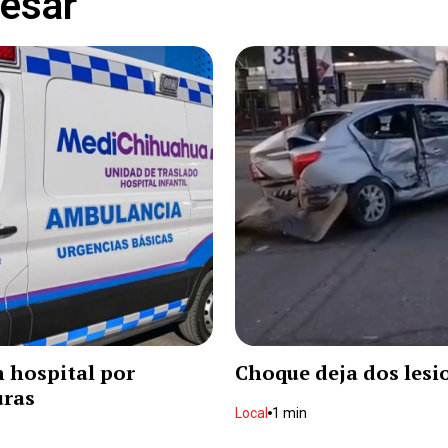
resar
 hospital por
Choque deja dos les
ras
Local
1 min