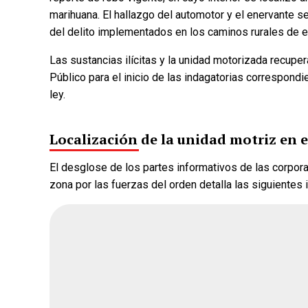
marihuana. El hallazgo del automotor y el enervante se
del delito implementados en los caminos rurales de es
Las sustancias ilícitas y la unidad motorizada recupe
¿Quién crees q
Público para el inicio de las indagatorias correspondi
encuesta de Mo
ley.
Localización de la unidad motriz en e
Andrea Chávez
El desglose de los partes informativos de las corporac
Cruz Pérez Cuéll
zona por las fuerzas del orden detalla las siguientes 
Martín Chaparro
Carlos Arrieta L
Fecha de cierre: Ago 31, 20
Votar