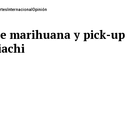
rtes
Internacional
Opinión
de marihuana y pick-up
iachi