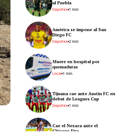
al Puebla
Deportes
1 min
América se impone al San
Diego FC
Deportes
2 min
Muere en hospital por
quemaduras
Local
1 min
Tijuana cae ante Austin FC en
debut de Leagues Cup
Deportes
1 min
Cae el Nexaca ante el
Chicago Fire
Deportes
1 min