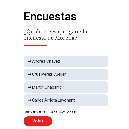
Encuestas
Choque deja dos lesionados
Local
1 min
¿Quién crees que gane la
¿Qu
encuesta de Morena?
enc
Queda lesionado tras
explosión de casa
Local
1 min
Andrea Chávez
Cruz Pérez Cuéllar
Yanet García genera burlas
por parecido con Lapizito
Martín Chaparro
Espectáculos
2 min
Carlos Arrieta Lavenant
Cae el Santos Laguna en
Fecha de cierre: Ago 31, 2026, 2:51 pm
Fecha 
Leagues Cup
Deportes
1 min
Votar