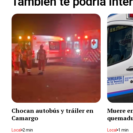
Tambien te podría inte
Chocan autobús y tráiler en
Muere en
Camargo
quemadu
Local
2 min
Local
1 min