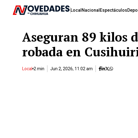
Local
Nacional
Espectáculos
Depo
Aseguran 89 kilos 
robada en Cusihuir
Local
2 min
Jun 2, 2026, 11:02 am